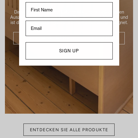
First Name
Dank des verstellbaren Lattenrosts und der integrierten
Ausziehfunktion wächst dieses Bett mit Ihrem Kind mit und
ist daher vom Säuglingsalter bis ins Kleinkindalter geeignet.
ERFAHREN SIE MEHR
GESCHÄFT
SIGN UP
ENTDECKEN SIE ALLE PRODUKTE