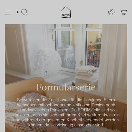
Zum
Inhalt
springen
SUCHE
KONTO
Formularserie
Sie vereinen die Funktionalität, die sich junge Eltern
wünschen, mit schönem und zeitlosem Design nach
skandinavischen Prinzipien. Die FORM-Teile sind so
konzipiert, dass sie sich mit Ihrem Kind weiterentwickeln
und während der gesamten Kindheit verwendet werden
können, da sie vielseitig einsetzbar sind.