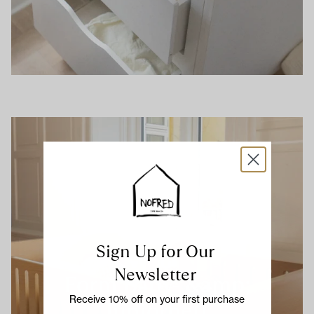
Sign Up for Our
Newsletter
Form Baby- &amp;
Receive 10% off on your first purchase
Juniorbett